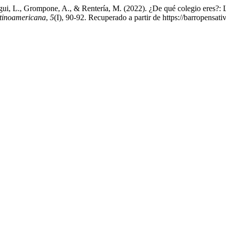
i, L., Grompone, A., & Rentería, M. (2022). ¿De qué colegio eres?: La r
atinoamericana
,
5
(I), 90-92. Recuperado a partir de https://barropens