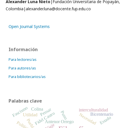
Alexander Luna Nieto
|Fundación Universitaria de Popayán,
Colombia|alexander.luna@docente.fup.edu.co
Open Journal Systems
Información
Para lectores/as
Para autores/as
Para bibliotecarios/as
Palabras clave
Fascismo
Pensar
Colina
interculturalidad
Puno
Fidel Castro
Bicentenario
Necesidad
Utilidad
Estado
Pueblo
Antenor Orrego
Políticos
Viaje