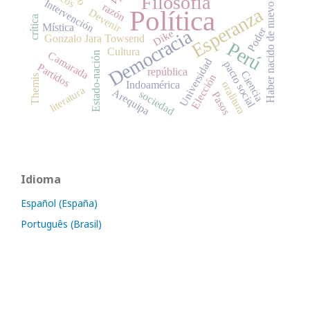
Filosofía
Intervención
razón
Haber nacido de nuevo
Esperanza
Política
Devenir
crítica
Mística
Poder
Democracia
Dike
Gonzalo Jara Towsend
Perú
Cultura
Camarada
Estado-nación
Universidad
pacto social
Partidos
república
Ciencia
Elección
Themis
oralitura
Indoamérica
literatura
Arequipa
sociedad
Pasos
Idioma
Español (España)
Português (Brasil)