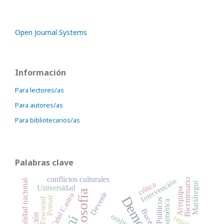
Open Journal Systems
Información
Para lectores/as
Para autores/as
Para bibliotecarios/as
Palabras clave
conflictos culturales
Intervención
Bicentenario
Realidad nacional
crítica
Mariátegui
Universidad
Arequipa
Filosofía
Devenir
Fidel Castro
Pensar
Políticos
Indoamérica
oralitura