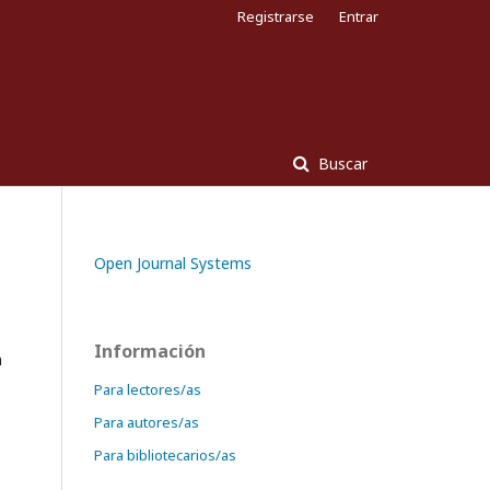
Registrarse
Entrar
Buscar
Open Journal Systems
.
Información
n
Para lectores/as
Para autores/as
Para bibliotecarios/as